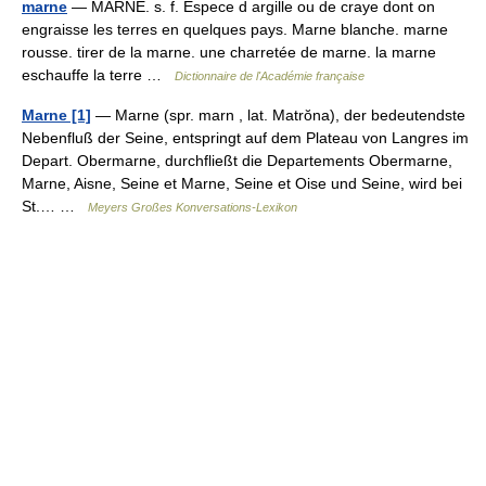
marne
— MARNE. s. f. Espece d argille ou de craye dont on
engraisse les terres en quelques pays. Marne blanche. marne
rousse. tirer de la marne. une charretée de marne. la marne
eschauffe la terre …
Dictionnaire de l'Académie française
Marne [1]
— Marne (spr. marn , lat. Matrŏna), der bedeutendste
Nebenfluß der Seine, entspringt auf dem Plateau von Langres im
Depart. Obermarne, durchfließt die Departements Obermarne,
Marne, Aisne, Seine et Marne, Seine et Oise und Seine, wird bei
St.… …
Meyers Großes Konversations-Lexikon