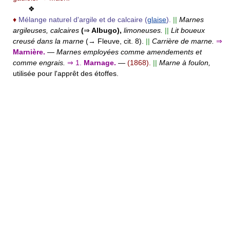
❖
♦
Mélange naturel d'argile et de calcaire (
glaise
).
||
Marnes
argileuses, calcaires
(
⇒
Albugo),
limoneuses.
||
Lit boueux
creusé dans la marne
(→ Fleuve, cit. 8).
||
Carrière de marne.
⇒
Marnière.
—
Marnes employées comme amendements et
comme engrais.
⇒
1.
Marnage.
—
(1868).
||
Marne à foulon,
utilisée pour l'apprêt des étoffes.