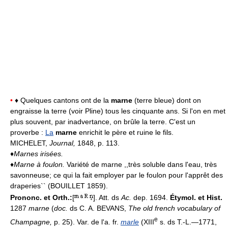
•
♦ Quelques cantons ont de la
marne
(terre bleue) dont on
engraisse la terre (voir Pline) tous les cinquante ans. Si l'on en met
plus souvent, par inadvertance, on brûle la terre. C'est un
proverbe :
La
marne
enrichit le père et ruine le fils.
MICHELET,
Journal,
1848, p. 113.
♦
Marnes irisées.
♦
Marne à foulon.
Variété de marne ,,très soluble dans l'eau, très
savonneuse; ce qui la fait employer par le foulon pour l'apprêt des
draperies`` (BOUILLET 1859).
Prononc. et Orth.:
[
]. Att. ds
Ac.
dep. 1694.
Étymol. et Hist.
1287
marne
(
doc.
ds C. A. BEVANS,
The old french vocabulary of
e
Champagne,
p. 25). Var. de l'a. fr.
marle
(XIII
s. ds T.-L.—1771,