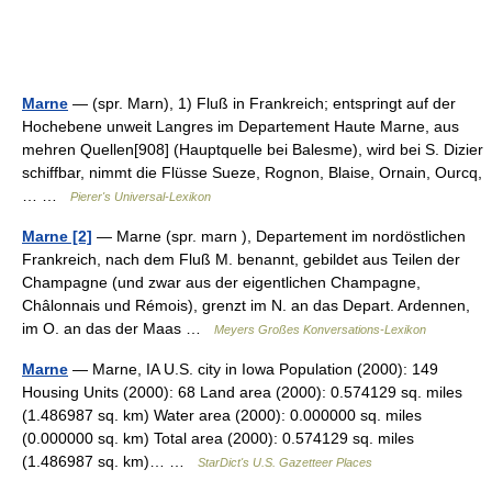
Marne
— (spr. Marn), 1) Fluß in Frankreich; entspringt auf der
Hochebene unweit Langres im Departement Haute Marne, aus
mehren Quellen[908] (Hauptquelle bei Balesme), wird bei S. Dizier
schiffbar, nimmt die Flüsse Sueze, Rognon, Blaise, Ornain, Ourcq,
… …
Pierer's Universal-Lexikon
Marne [2]
— Marne (spr. marn ), Departement im nordöstlichen
Frankreich, nach dem Fluß M. benannt, gebildet aus Teilen der
Champagne (und zwar aus der eigentlichen Champagne,
Châlonnais und Rémois), grenzt im N. an das Depart. Ardennen,
im O. an das der Maas …
Meyers Großes Konversations-Lexikon
Marne
— Marne, IA U.S. city in Iowa Population (2000): 149
Housing Units (2000): 68 Land area (2000): 0.574129 sq. miles
(1.486987 sq. km) Water area (2000): 0.000000 sq. miles
(0.000000 sq. km) Total area (2000): 0.574129 sq. miles
(1.486987 sq. km)… …
StarDict's U.S. Gazetteer Places