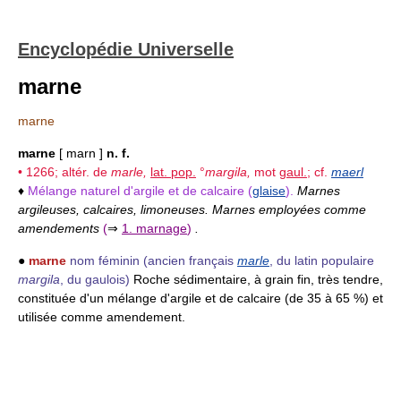
Encyclopédie Universelle
marne
marne
marne
[ marn ]
n. f.
• 1266; altér. de
marle,
lat. pop.
°
margila,
mot
gaul.
; cf.
maerl
♦
Mélange naturel d'argile et de calcaire (
glaise
).
Marnes
argileuses, calcaires, limoneuses. Marnes employées comme
amendements
(
⇒
1. marnage
)
.
●
marne
nom féminin
(ancien français
marle
, du latin populaire
margila
, du gaulois)
Roche sédimentaire, à grain fin, très tendre,
constituée d'un mélange d'argile et de calcaire (de 35 à 65 %) et
utilisée comme amendement.