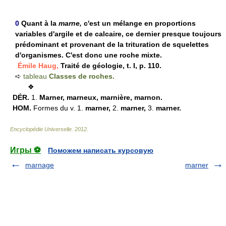
0
Quant à la
marne,
c'est un mélange en proportions
variables d'argile et de calcaire, ce dernier presque toujours
prédominant et provenant de la trituration de squelettes
d'organismes. C'est donc une roche mixte.
Émile Haug,
Traité de géologie, t. I, p. 110.
➪
tableau
Classes de roches.
❖
DÉR.
1.
Marner, marneux, marnière, marnon.
HOM.
Formes du v.
1.
marner,
2.
marner,
3.
marner.
Encyclopédie Universelle
.
2012
.
Игры ⚽
Поможем написать курсовую
marnage
marner