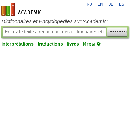
RU
EN
DE
ES
fr-academic.com
Dictionnaires et Encyclopédies sur 'Academic'
Recherche!
interprétations
traductions
livres
Игры ⚽