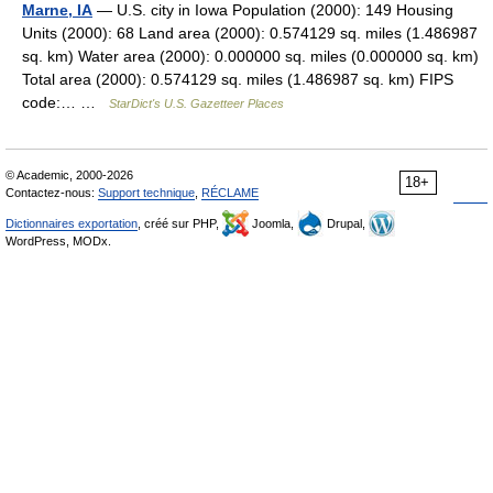
Marne, IA
— U.S. city in Iowa Population (2000): 149 Housing
Units (2000): 68 Land area (2000): 0.574129 sq. miles (1.486987
sq. km) Water area (2000): 0.000000 sq. miles (0.000000 sq. km)
Total area (2000): 0.574129 sq. miles (1.486987 sq. km) FIPS
code:… …
StarDict's U.S. Gazetteer Places
© Academic, 2000-2026
18+
Contactez-nous:
Support technique
,
RÉCLAME
Dictionnaires exportation
, créé sur PHP,
Joomla,
Drupal,
WordPress, MODx.