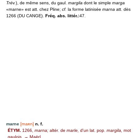
Trév.
), de même sens, du gaul.
margila
dont le simple
marga
«marne» est att. chez Pline;
cf.
la forme latinisée
marna
att. dès
1266 (DU CANGE).
Fréq. abs. littér.:
47.
marne
[maʀn]
n. f.
ÉTYM.
1266,
marna;
altér. de
marle,
d'un lat. pop.
margila,
mot
gaulois. → Maërl.